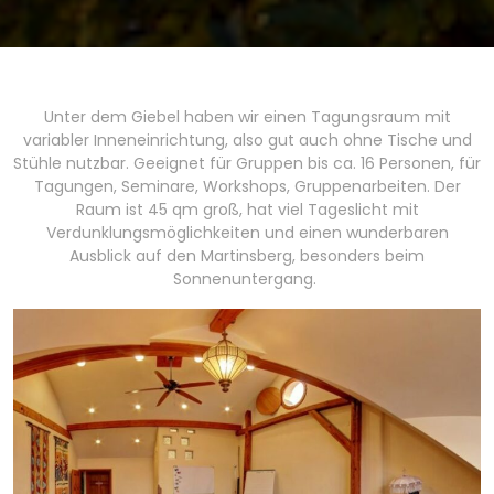
Unter dem Giebel haben wir einen Tagungsraum mit
variabler Inneneinrichtung, also gut auch ohne Tische und
Stühle nutzbar. Geeignet für Gruppen bis ca. 16 Personen, für
Tagungen, Seminare, Workshops, Gruppenarbeiten. Der
Raum ist 45 qm groß, hat viel Tageslicht mit
Verdunklungsmöglichkeiten und einen wunderbaren
Ausblick auf den Martinsberg, besonders beim
Sonnenuntergang.