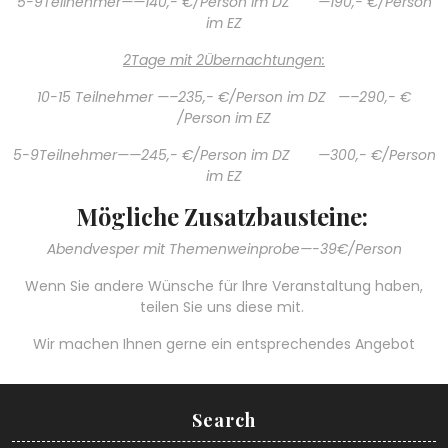
5-9Teilnehmer——140,- €/Person im DZ —190,- €/Person
im EZ
2Tage mit 2Übernachtungen:
10-15 Teilnehmer —–235,- €/Person im DZ —–290,- €
/Person im EZ
5-9Teilnehmer——245,- €/Person im DZ —300,- €/Person
im EZ
Mögliche Zusatzbausteine:
Abendvesper mit Themenweinprobe—-39€/Person
Wenn Sie andere Wünsche für Ihre Veranstaltung haben,
teilen Sie uns diese mit.
Wir machen Ihnen gerne ein entsprechendes Angebot
Search