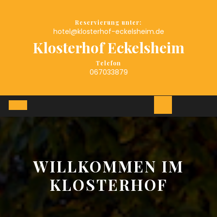
Skip
to
Reservierung unter:
content
hotel@klosterhof-eckelsheim.de
Klosterhof Eckelsheim
Telefon
067033879
Open
Button