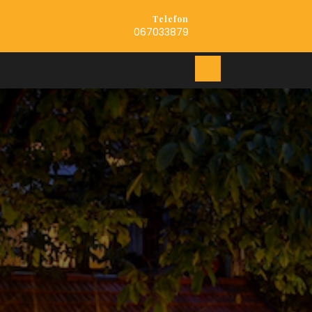
Telefon
067033879